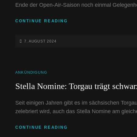
Ende der Open-Air-Saison noch einmal Gelegenheit,
NICHT
CONTINUE READING
MEHR
LANGE
BIS
POSTED-
7. AUGUST 2024
ZUM
ON
17.
NCN-
FESTIVAL
CAT
ANKÜNDIGUNG
LINKS
Stella Nomine: Torgau trägt schwar
Seit einigen Jahren gibt es im sächsischen Torg
zelebriert wird, auch das Stella Nomine am gleich
STELLA
CONTINUE READING
NOMINE: