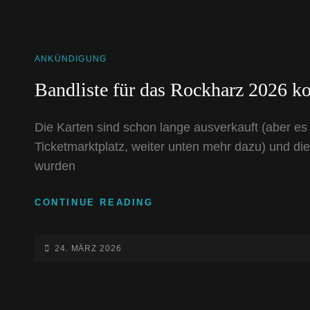
CAT
ANKÜNDIGUNG
LINKS
Bandliste für das Rockharz 2026 k
Die Karten sind schon lange ausverkauft (aber es 
Ticketmarktplatz, weiter unten mehr dazu) und die
wurden
BANDLISTE
CONTINUE READING
FÜR
DAS
ROCKHARZ
POSTED-
24. MÄRZ 2026
2026
ON
KOMPLETT