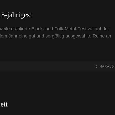
5-jähriges!
eile etablierte Black- und Folk-Metal-Festival auf der
edem Jahr eine gut und sorgfältig ausgewählte Reihe an
BY
BYLINE
HARALD
LINE
ett