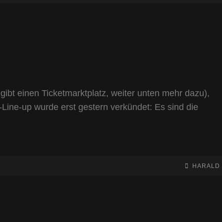
LINE
gibt einen Ticketmarktplatz, weiter unten mehr dazu),
-Line-up wurde erst gestern verkündet: Es sind die
BY
BYLINE
HARALD
LINE