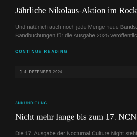
LINKS
Jährliche Nikolaus-Aktion im Roc
Und natürlich auch noch jede Menge neue Bands. 
Bandbuchungen für die Ausgabe 2025 veröffentlic
JÄHRLICHE
CONTINUE READING
NIKOLAUS-
AKTION
IM
POSTED-
4. DEZEMBER 2024
ROCKHARZ-
ON
SHOP
CAT
ANKÜNDIGUNG
LINKS
Nicht mehr lange bis zum 17. NCN-
Die 17. Ausgabe der Nocturnal Culture Night steh