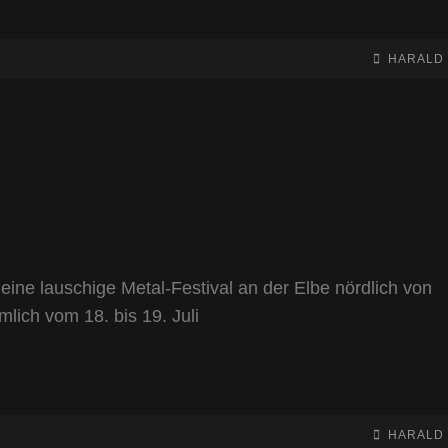
BY
BYLINE
HARALD
LINE
eine lauschige Metal-Festival an der Elbe nördlich von
lich vom 18. bis 19. Juli
BY
BYLINE
HARALD