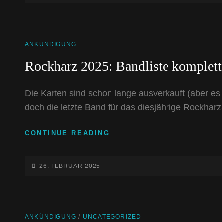
ZUM
ON
RUDE
CAT
ANKÜNDIGUNG
LINKS
Rockharz 2025: Bandliste komplett
Die Karten sind schon lange ausverkauft (aber es 
doch die letzte Band für das diesjährige Rockharz
ROCKHARZ
CONTINUE READING
2025:
BANDLISTE
KOMPLETT
POSTED-
26. FEBRUAR 2025
ON
CAT
ANKÜNDIGUNG
/
UNCATEGORIZED