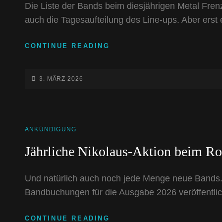
Die Liste der Bands beim diesjährigen Metal Frenz
auch die Tagesaufteilung des Line-ups. Aber ers
METAL
CONTINUE READING
FRENZY
2026:
LINE-
POSTED-
3. MÄRZ 2026
UP
ON
KOMPLETT
CAT
ANKÜNDIGUNG
LINKS
Jährliche Nikolaus-Aktion beim R
Und natürlich auch noch jede Menge neue Bands. 
Bandbuchungen für die Ausgabe 2026 veröffentlic
JÄHRLICHE
CONTINUE READING