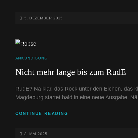
NIKOLAUS-
AKTION
BEIM
POSTED-
5. DEZEMBER 2025
ROCKHARZ
ON
CAT
ANKÜNDIGUNG
LINKS
Nicht mehr lange bis zum RudE
RudE? Na klar, das Rock unter den Eichen, das kl
Magdeburg startet bald in eine neue Ausgabe. Näm
NICHT
CONTINUE READING
MEHR
LANGE
BIS
POSTED-
8. MAI 2025