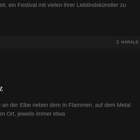
 ein Festival mit vielen ihrer Lieblindskünstler zu
BY
BYLINE
HARALD
LINE
z
au an der Elbe neben dem In Flammen, auf dem Metal
en Ort, jeweils immer etwa