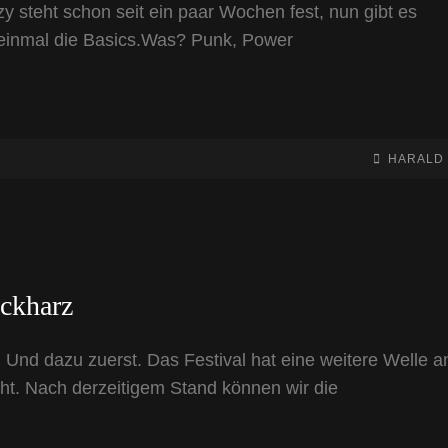
y steht schon seit ein paar Wochen fest, nun gibt es
t einmal die Basics.Was? Punk, Power
BY
BYLINE
HARALD
LINE
ockharz
Und dazu zuerst. Das Festival hat eine weitere Welle a
ht. Nach derzeitigem Stand können wir die