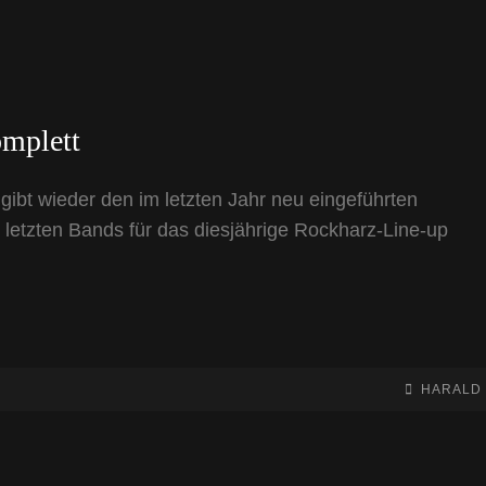
omplett
gibt wieder den im letzten Jahr neu eingeführten
 letzten Bands für das diesjährige Rockharz-Line-up
BY
BYLINE
HARALD
LINE