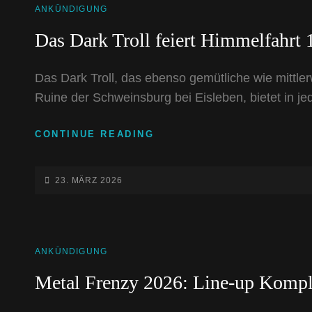
CAT
ANKÜNDIGUNG
LINKS
Das Dark Troll feiert Himmelfahrt 1
Das Dark Troll, das ebenso gemütliche wie mittlerw
Ruine der Schweinsburg bei Eisleben, bietet in j
DAS
CONTINUE READING
DARK
TROLL
FEIERT
POSTED-
23. MÄRZ 2026
HIMMELFAHRT
ON
15-
JÄHRIGES!
CAT
ANKÜNDIGUNG
LINKS
Metal Frenzy 2026: Line-up Kompl