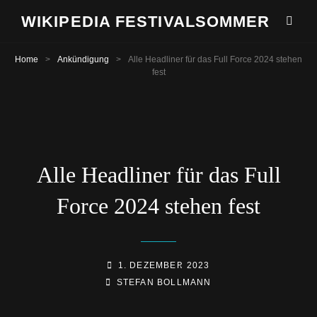
WIKIPEDIA FESTIVALSOMMER
Home
>
Ankündigung
>
Alle Headliner für das Full Force 2024 stehen
fest
Alle Headliner für das Full
Force 2024 stehen fest
POSTED-
1. DEZEMBER 2023
BY
BYLINE
ON
STEFAN BOLLMANN
LINE