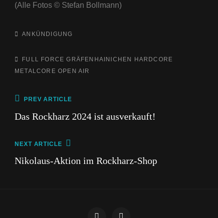
(Alle Fotos © Stefan Bollmann)
CATEGORIES
ANKÜNDIGUNG
TAGS,
FULL FORCE
GRÄFENHAINICHEN
HARDCORE
METALCORE
OPEN AIR
Beitragsnavigation
Previous
PREV ARTICLE
Post
Das Rockharz 2024 ist ausverkauft!
Next
NEXT ARTICLE
Post
Nikolaus-Aktion im Rockharz-Shop
Impressum
Datenschutz