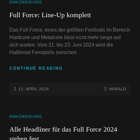
CAT
ANKÜNDIGUNG
LINKS
Full Force: Line-Up komplett
Das Full Force, eines der größten Festivals im Bereich
Hardcore und Metalcore lässt nicht mehr lange auf
sich warten. Vom 21. bis 23. Juni 2024 wird die
Halbinsel Ferropolis zwischen
FULL
CONTINUE READING
FORCE:
LINE-
UP
POSTED-
BY
BYLINE
12. APRIL 2024
HARALD
KOMPLETT
ON
LINE
CAT
ANKÜNDIGUNG
LINKS
Alle Headliner für das Full Force 2024
stehen fest