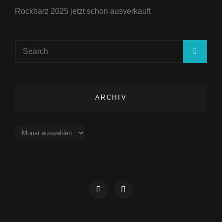
Rockharz 2025 jetzt schon ausverkauft
Search
SEA
for:
ARCHIV
Archiv
Impressum
Datenschutz