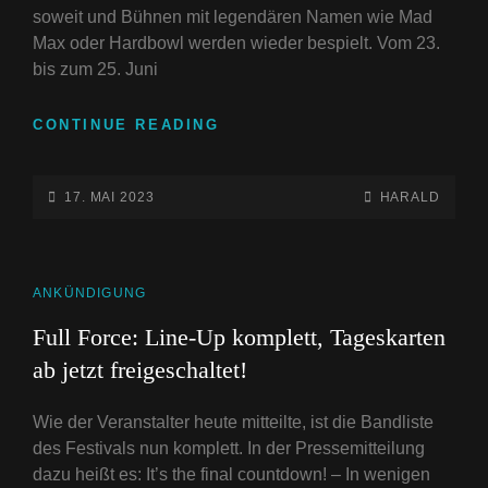
soweit und Bühnen mit legendären Namen wie Mad
Max oder Hardbowl werden wieder bespielt. Vom 23.
bis zum 25. Juni
FULL
CONTINUE READING
FORCE
2023
MIT
POSTED-
BY
BYLINE
17. MAI 2023
HARALD
GEWOHNT
ON
LINE
GUTEM
LINE-
UP
CAT
ANKÜNDIGUNG
LINKS
Full Force: Line-Up komplett, Tageskarten
ab jetzt freigeschaltet!
Wie der Veranstalter heute mitteilte, ist die Bandliste
des Festivals nun komplett. In der Pressemitteilung
dazu heißt es: It’s the final countdown! – In wenigen