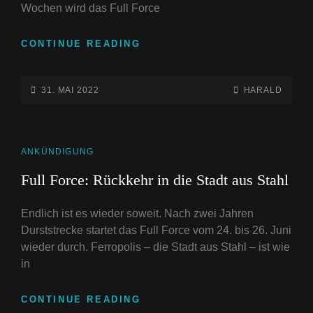
Wochen wird das Full Force
FULL
CONTINUE READING
FORCE:
LINE-
UP
POSTED-
BY
BYLINE
31. MAI 2022
HARALD
KOMPLETT,
ON
LINE
TAGESKARTEN
AB
JETZT
CAT
ANKÜNDIGUNG
FREIGESCHALTET!
LINKS
Full Force: Rückkehr in die Stadt aus Stahl
Endlich ist es wieder soweit. Nach zwei Jahren
Durststrecke startet das Full Force vom 24. bis 26. Juni
wieder durch. Ferropolis – die Stadt aus Stahl – ist wie
in
FULL
CONTINUE READING