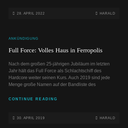
FORCE:
RÜCKKEHR
IN
POSTED-
BY
BYLINE
28. APRIL 2022
HARALD
DIE
ON
LINE
STADT
AUS
STAHL
CAT
ANKÜNDIGUNG
LINKS
Full Force: Volles Haus in Ferropolis
Nach dem großen 25-jährigen Jubiläum im letzten
Jahr hält das Full Force als Schlachtschiff des
Hardcore weiter seinen Kurs. Auch 2019 sind jede
Menge große Namen auf der Bandliste des
FULL
CONTINUE READING
FORCE:
VOLLES
HAUS
POSTED-
BY
BYLINE
30. APRIL 2019
HARALD
IN
ON
LINE