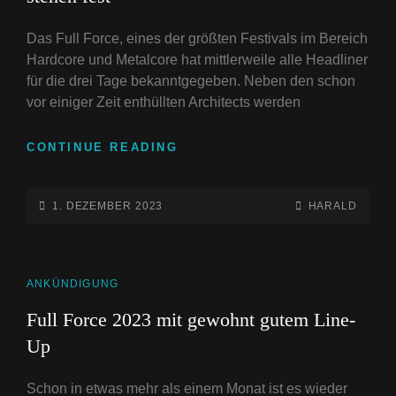
Das Full Force, eines der größten Festivals im Bereich
Hardcore und Metalcore hat mittlerweile alle Headliner
für die drei Tage bekanntgegeben. Neben den schon
vor einiger Zeit enthüllten Architects werden
ALLE
CONTINUE READING
HEADLINER
FÜR
DAS
POSTED-
BY
BYLINE
1. DEZEMBER 2023
HARALD
FULL
ON
LINE
FORCE
2024
STEHEN
CAT
ANKÜNDIGUNG
FEST
LINKS
Full Force 2023 mit gewohnt gutem Line-
Up
Schon in etwas mehr als einem Monat ist es wieder