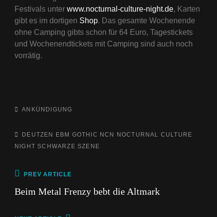
Festivals unter
www.nocturnal-culture-night.de
, Karten
gibt es im dortigen
Shop
. Das gesamte Wochenende
ohne Camping gibts schon für 64 Euro, Tagestickets
und Wochenendtickets mit Camping sind auch noch
vorrätig.
CATEGORIES
ANKÜNDIGUNG
TAGS,
DEUTZEN
EBM
GOTHIC
NCN
NOCTURNAL CULTURE
NIGHT
SCHWARZE SZENE
Beitragsnavigation
Previous
PREV ARTICLE
Post
Beim Metal Frenzy bebt die Altmark