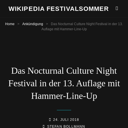
WIKIPEDIA FESTIVALSOMMER
Home
>
Ankündigung
>
Das Nocturnal Culture Night Festival in der 13.
Auflage mit Hammer-Line-Up
Das Nocturnal Culture Night
Festival in der 13. Auflage mit
Hammer-Line-Up
POSTED-
24. JULI 2018
BY
BYLINE
ON
STEFAN BOLLMANN