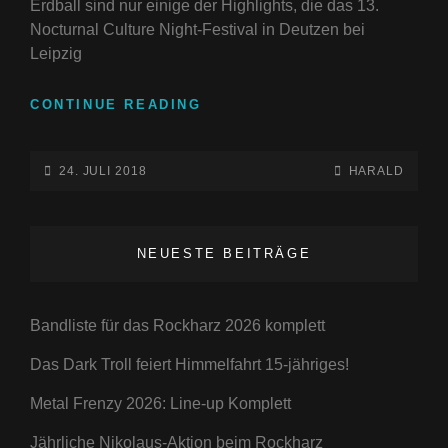
Erdball sind nur einige der Highlights, die das 13.
Nocturnal Culture Night-Festival in Deutzen bei
Leipzig
DAS
CONTINUE READING
NOCTURNAL
CULTURE
NIGHT
POSTED-
BY
BYLINE
24. JULI 2018
HARALD
FESTIVAL
ON
LINE
IN
DER
NEUESTE BEITRÄGE
13.
AUFLAGE
MIT
HAMMER-
Bandliste für das Rockharz 2026 komplett
LINE-
Das Dark Troll feiert Himmelfahrt 15-jähriges!
UP
Metal Frenzy 2026: Line-up Komplett
Jährliche Nikolaus-Aktion beim Rockharz