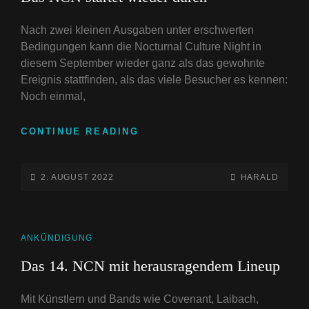
Nach zwei kleinen Ausgaben unter erschwerten
Bedingungen kann die Nocturnal Culture Night in
diesem September wieder ganz als das gewohnte
Ereignis stattfinden, als das viele Besucher es kennen:
Noch einmal,
DAS
CONTINUE READING
NCN
STARTET
WIEDER
POSTED-
BY
BYLINE
2. AUGUST 2022
HARALD
DURCH
ON
LINE
CAT
ANKÜNDIGUNG
LINKS
Das 14. NCN mit herausragendem Lineup
Mit Künstlern und Bands wie Covenant, Laibach,