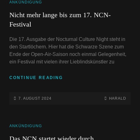
CAT
ANKÜNDIGUNG
LINKS
Nicht mehr lange bis zum 17. NCN-
Festival
Die 17. Ausgabe der Nocturnal Culture Night steht in
den Startlöchern. Hier hat die Schwarze Szene zum
Ende der Open-Air-Saison noch einmal Gelegenheit,
ein Festival mit vielen ihrer Lieblindskünstler zu
NICHT
CONTINUE READING
MEHR
LANGE
BIS
POSTED-
BY
BYLINE
7. AUGUST 2024
HARALD
ZUM
ON
LINE
17.
NCN-
FESTIVAL
CAT
ANKÜNDIGUNG
LINKS
Das NCN startet wieder durch