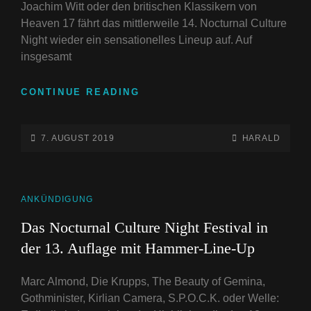
Joachim Witt oder den britischen Klassikern von
Heaven 17 fährt das mittlerweile 14. Nocturnal Culture
Night wieder ein sensationelles Lineup auf. Auf
insgesamt
DAS
CONTINUE READING
14.
NCN
MIT
POSTED-
BY
BYLINE
7. AUGUST 2019
HARALD
HERAUSRAGENDEM
ON
LINE
LINEUP
CAT
ANKÜNDIGUNG
LINKS
Das Nocturnal Culture Night Festival in
der 13. Auflage mit Hammer-Line-Up
Marc Almond, Die Krupps, The Beauty of Gemina,
Gothminister, Kirlian Camera, S.P.O.C.K. oder Welle: