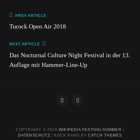
Beitragsnavigation
Previous
PREV ARTICLE
Post
Turock Open Air 2018
Next
NEXT ARTICLE
Post
Das Nocturnal Culture Night Festival in der 13.
Auflage mit Hammer-Line-Up
Impressum
Datenschutz
COPYRIGHT © 2026
WIKIPEDIA FESTIVALSOMMER
|
DATENSCHUTZ
|
ROCK BAND BY
CATCH THEMES