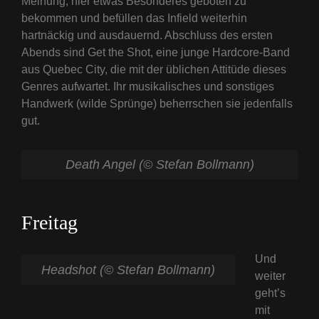
Meinung, hier etwas Besonderes geboten zu
bekommen und befüllen das Infield weiterhin
hartnäckig und ausdauernd. Abschluss des ersten
Abends sind Get the Shot, eine junge Hardcore-Band
aus Quebec City, die mit der üblichen Attitüde dieses
Genres aufwartet. Ihr musikalisches und sonstiges
Handwerk (wilde Sprünge) beherrschen sie jedenfalls
gut.
Death Angel (© Stefan Bollmann)
Freitag
Und
Headshot (© Stefan Bollmann)
weiter
geht’s
mit