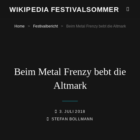
WIKIPEDIA FESTIVALSOMMER
Home
>
Festivalbericht
>
Beim Metal Frenzy bebt die Altmark
Beim Metal Frenzy bebt die
Altmark
POSTED-
3. JULI 2018
BY
BYLINE
ON
STEFAN BOLLMANN
LINE