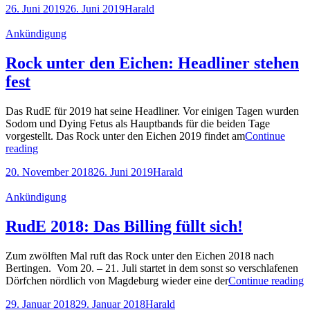
Posted-
By
Byline
26. Juni 2019
26. Juni 2019
Harald
den
on
line
Eichen:
Cat
Ankündigung
Running
Links
Order
veröffentlicht
Rock unter den Eichen: Headliner stehen
fest
Das RudE für 2019 hat seine Headliner. Vor einigen Tagen wurden
Sodom und Dying Fetus als Hauptbands für die beiden Tage
vorgestellt. Das Rock unter den Eichen 2019 findet am
Continue
Rock
reading
unter
Posted-
By
Byline
20. November 2018
26. Juni 2019
Harald
den
on
line
Eichen:
Cat
Ankündigung
Headliner
Links
stehen
fest
RudE 2018: Das Billing füllt sich!
Zum zwölften Mal ruft das Rock unter den Eichen 2018 nach
Bertingen. Vom 20. – 21. Juli startet in dem sonst so verschlafenen
R
Dörfchen nördlich von Magdeburg wieder eine der
Continue reading
2
Posted-
By
Byline
29. Januar 2018
29. Januar 2018
Harald
D