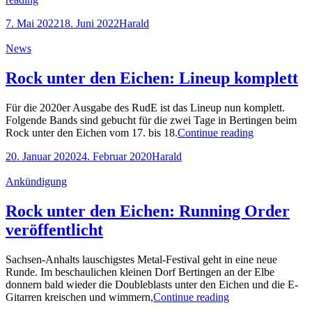
unter
Posted-
By
Byline
7. Mai 2022
18. Juni 2022
Harald
den
on
line
Eichen:
Cat
News
Headliner
Links
stehen
fest
Rock unter den Eichen: Lineup komplett
Für die 2020er Ausgabe des RudE ist das Lineup nun komplett.
Folgende Bands sind gebucht für die zwei Tage in Bertingen beim
Rock
Rock unter den Eichen vom 17. bis 18.
Continue reading
unter
Posted-
By
Byline
20. Januar 2020
24. Februar 2020
Harald
den
on
line
Eichen:
Cat
Ankündigung
Lineup
Links
komplett
Rock unter den Eichen: Running Order
veröffentlicht
Sachsen-Anhalts lauschigstes Metal-Festival geht in eine neue
Runde. Im beschaulichen kleinen Dorf Bertingen an der Elbe
donnern bald wieder die Doubleblasts unter den Eichen und die E-
Rock
Gitarren kreischen und wimmern,
Continue reading
unter