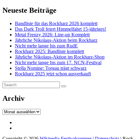
on
line
B
fü
Neueste Beiträge
s
Bandliste für das Rockharz 2026 komplett
Das Dark Troll feiert Himmelfahrt 15-jähriges!
Metal Frenzy 2026: Line-up Komplett
Jährliche Nikolaus-Aktion beim Rockharz
Nicht mehr lange bis zum RudE
Rockharz 2025: Bandliste komplett
Jährliche Nikolaus-Aktion im Rockharz-Shop
Nicht mehr lange bis zum 17. NCN-Festival
Stella Nomine: Torgau trägt schwarz
Rockharz 2025 jetzt schon ausverkauft
Search
Search
for:
Archiv
Archiv
Impressum
Datenschutz
Copyright © 2026
Wikipedia Festivalsommer
|
Datenschutz
|
Rock