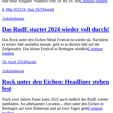
Nic
eine neue Ausgabe. Nämlich vom 18. bis 19. Juli
Continue reading
me
Posted-
By
Byline
8. Mai 2025
19. Juni 2025
Harald
lan
on
line
bis
Cat
Ankündigung
zu
Links
Ru
Das RudE startet 2024 wieder voll durch!
Das Rock unter den Eichen Metal Festival ist wieder da. Nachdem
es letztes Jahr ausfallen musste, geht es in diesem Jahr auf die
Zielgeraden. Das kleine Festival in Bertingen nördlich
Continue
Das
reading
RudE
Posted-
By
Byline
18. April 2024
Harald
startet
on
line
2024
Cat
Ankündigung
wieder
Links
voll
durch!
Rock unter den Eichen: Headliner stehen
fest
Nach zwei Jahren Pause kann 2022 auch endlich das RudE wieder
stattfinden. An albekannter Location – eben unter den Eichen in
Bertingen auf zwei Bühnemn und an zwei Tagen geht
Continue
Rock
reading