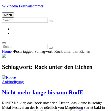
Skip
Wikipedia Festivalsommer
to
content
Menu
Search
Search
for:
Impressum
Datenschutz
Search
Search
Search
for:
Home
>
Posts tagged
Schlagwort:
Rock unter den Eichen
Schlagwort:
Rock unter den Eichen
Cat
Ankündigung
Links
Nicht mehr lange bis zum RudE
RudE? Na klar, das Rock unter den Eichen, das kleine lauschige
Metal-Festival an der Elbe nördlich von Magdeburg startet bald in