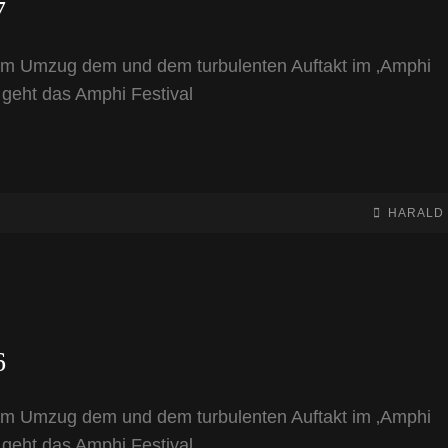
7
m Umzug dem und dem turbulenten Auftakt im ‚Amphi
 geht das Amphi Festival
BY
BYLINE
HARALD
LINE
6
m Umzug dem und dem turbulenten Auftakt im ‚Amphi
 geht das Amphi Festival