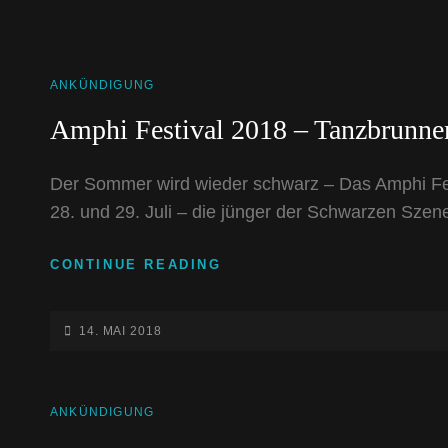
CAT
ANKÜNDIGUNG
LINKS
Amphi Festival 2018 – Tanzbrunne
Der Sommer wird wieder schwarz – Das Amphi Fest
28. und 29. Juli – die jünger der Schwarzen Sze
AMPHI
CONTINUE READING
FESTIVAL
2018
–
POSTED-
14. MAI 2018
TANZBRUNNEN
ON
KÖLN
CAT
ANKÜNDIGUNG
LINKS