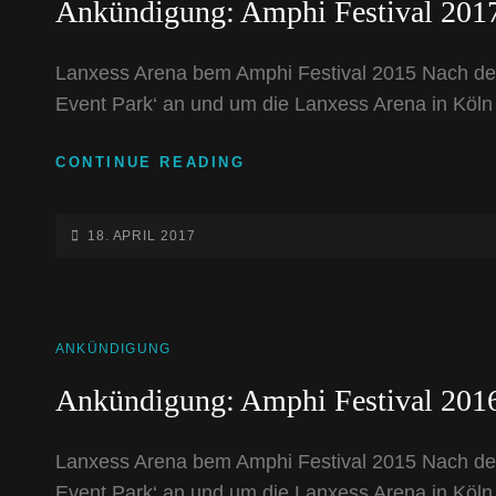
Ankündigung: Amphi Festival 201
Lanxess Arena bem Amphi Festival 2015 Nach de
Event Park‘ an und um die Lanxess Arena in Köln
ANKÜNDIGUNG:
CONTINUE READING
AMPHI
FESTIVAL
2017
POSTED-
18. APRIL 2017
ON
CAT
ANKÜNDIGUNG
LINKS
Ankündigung: Amphi Festival 201
Lanxess Arena bem Amphi Festival 2015 Nach de
Event Park‘ an und um die Lanxess Arena in Köln