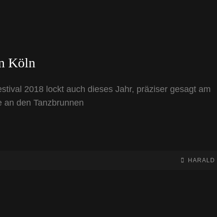
n Köln
ival 2018 lockt auch dieses Jahr, präziser gesagt am
ne an den Tanzbrunnen
BY
BYLINE
HARALD
LINE