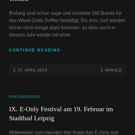
Bislang sind schon sage und schreibe 160 Bands für
das Wave-Gotik-Treffen bestätigt. Bis zum Juni werden
sicher noch einige dazu kommen, so dass auch in
diesem Jahr wieder mit einer
ÜBER
CONTINUE READING
160
BANDS
BEIM
POSTED-
BY
BYLINE
27. APRIL 2019
HARALD
28.
ON
LINE
WAVE-
GOTIK-
TREFFEN
CAT
ANKÜNDIGUNG
LINKS
IX. E-Only Festival am 19. Februar im
Stadtbad Leipzig
Mittlerweile zum neunten Mal findet das E-Only nun