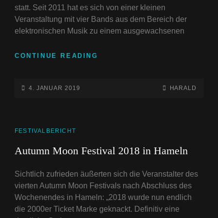
statt. Seit 2011 hat es sich von einer kleinen
Veranstaltung mit vier Bands aus dem Bereich der
elektronischen Musik zu einem ausgewachsenen
IX.
CONTINUE READING
E-
ONLY
FESTIVAL
POSTED-
BY
BYLINE
4. JANUAR 2019
HARALD
AM
ON
LINE
19.
FEBRUAR
IM
CAT
FESTIVALBERICHT
STADTBAD
LINKS
Autumn Moon Festival 2018 in Hameln
LEIPZIG
Sichtlich zufrieden äußerten sich die Veranstalter des
vierten Autumn Moon Festivals nach Abschluss des
Wochenendes in Hameln: „2018 wurde nun endlich
die 2000er Ticket Marke geknackt. Definitiv eine