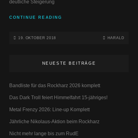
deutliche Steigerung
AUTUMN
CONTINUE READING
MOON
FESTIVAL
2018
POSTED-
BY
BYLINE
19. OKTOBER 2018
HARALD
IN
ON
LINE
HAMELN
NEUESTE BEITRÄGE
Bandliste für das Rockharz 2026 komplett
Das Dark Troll feiert Himmelfahrt 15-jähriges!
Metal Frenzy 2026: Line-up Komplett
Jährliche Nikolaus-Aktion beim Rockharz
Nicht mehr lange bis zum RudE