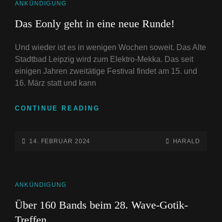
CAT
ANKÜNDIGUNG
LINKS
Das Eonly geht in eine neue Runde!
Und wieder ist es in wenigen Wochen soweit. Das Alte
Stadtbad Leipzig wird zum Elektro-Mekka. Das seit
einigen Jahren zweitätige Festival findet am 15. und
16. März statt und kann
DAS
CONTINUE READING
EONLY
GEHT
IN
POSTED-
BY
BYLINE
14. FEBRUAR 2024
HARALD
EINE
ON
LINE
NEUE
RUNDE!
CAT
ANKÜNDIGUNG
LINKS
Über 160 Bands beim 28. Wave-Gotik-
Treffen