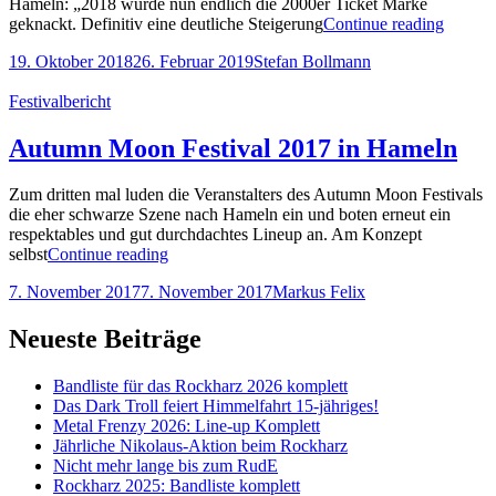
Hameln: „2018 wurde nun endlich die 2000er Ticket Marke
Autum
geknackt. Definitiv eine deutliche Steigerung
Continue reading
Moon
Posted-
By
Byline
19. Oktober 2018
26. Februar 2019
Stefan Bollmann
Festiva
on
line
2018
Cat
Festivalbericht
in
Links
Hamel
Autumn Moon Festival 2017 in Hameln
Zum dritten mal luden die Veranstalters des Autumn Moon Festivals
die eher schwarze Szene nach Hameln ein und boten erneut ein
respektables und gut durchdachtes Lineup an. Am Konzept
Autumn
selbst
Continue reading
Moon
Posted-
By
Byline
7. November 2017
7. November 2017
Markus Felix
Festival
on
line
2017
in
Neueste Beiträge
Hameln
Bandliste für das Rockharz 2026 komplett
Das Dark Troll feiert Himmelfahrt 15-jähriges!
Metal Frenzy 2026: Line-up Komplett
Jährliche Nikolaus-Aktion beim Rockharz
Nicht mehr lange bis zum RudE
Rockharz 2025: Bandliste komplett