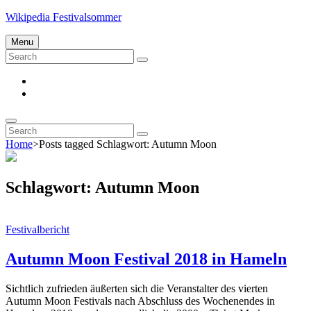
Skip
Wikipedia Festivalsommer
to
content
Menu
Search
Search
for:
Impressum
Datenschutz
Search
Search
Search
for:
Home
>
Posts tagged
Schlagwort:
Autumn Moon
Schlagwort:
Autumn Moon
Cat
Festivalbericht
Links
Autumn Moon Festival 2018 in Hameln
Sichtlich zufrieden äußerten sich die Veranstalter des vierten
Autumn Moon Festivals nach Abschluss des Wochenendes in