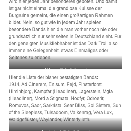
wird hier jedes Jahr besonderes geboten. Und damit
ist gar nicht einmal die grandiose Kulisse der
Burgruine gemeint, die einen großartigen Rahmen
bildet. Nein, so gut wie in jedem Jahr spielen
besondere Bands hier, die man vorher noch nie oder
grundsätzlich nur sehr selten in Deutschland sieht. Für
den geneigten Musikliebhaber ist das Dark Troll also
immer eine Gelegenheit, etwas Einmaliges oder
Seltenes zu erleben.
Odroerir (© S. Bollmann)
Hier die Liste der bisher bestätigten Bands:
1914, Ad Cinerem, Enisum, Fejd, Finsterforst,
Himinbjorg, Kampfar (Headliner), Lagerstein, Mgła
(Headliner), Mord a Stigmata, Nodfyr, Odroerir,
Romuvos, Saor, Sarkrista, Sear Bliss, Sol Sistere, Sun
of the Sleepless, Tulsadoom, Valkenrag, Vera Lux,
Waldgeflüster, Waylander, Winterfylleth.