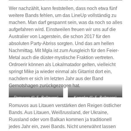
Finsterforst (© S. Bollmann)
Wer nachzählt, kann feststellen, dass noch etwa fünf
weitere Bands fehlen, um das LineUp vollständig zu
machen. Man darf gespannt sein, was da noch so alles
aufgefahren wird. Einstweilen freuen wir uns auf die
Australier von Lagerstein, die schon 2017 für den
absoluten Party-Abriss sorgten. Und das am hellen
Nachmittag. Mit Mgła ist zum Ausgleich für den Feier-
Metal auch die düster-mystische Fraktion vertreten.
Ordroerir können als Lokalmatador gelten, vielleicht
springt Mike ja wieder einmal als Gitarrist dort ein,
nachdem er sich im letzten Jahr aus der Band
Gernotshagen zurückgezogen hat.
Romuvos (© S. Bollmann)
Kampfar (© S. Bollmann)
Romuvos aus Litauen verstärken den Reigen östlicher
Bands. Aus Litauen, Weißrussland, der Ukraine,
Russland oder vom Balkan kommen ja traditionell
jedes Jahr ein, zwei Bands. Nicht unerwähnt lassen