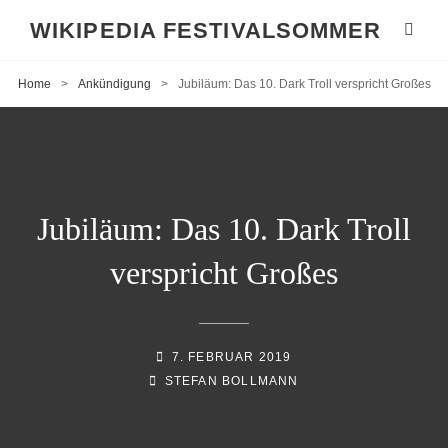
WIKIPEDIA FESTIVALSOMMER
Home
>
Ankündigung
>
Jubiläum: Das 10. Dark Troll verspricht Großes
Jubiläum: Das 10. Dark Troll
verspricht Großes
POSTED-
7. FEBRUAR 2019
BY
BYLINE
ON
STEFAN BOLLMANN
LINE