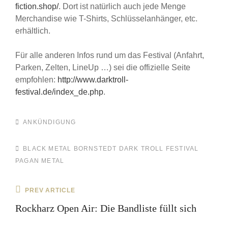
fiction.shop/
. Dort ist natürlich auch jede Menge
Merchandise wie T-Shirts, Schlüsselanhänger, etc.
erhältlich.
Für alle anderen Infos rund um das Festival (Anfahrt,
Parken, Zelten, LineUp …) sei die offizielle Seite
empfohlen:
http://www.darktroll-
festival.de/index_de.php
.
CATEGORIES
ANKÜNDIGUNG
TAGS,
BLACK METAL
BORNSTEDT
DARK TROLL FESTIVAL
PAGAN METAL
Beitragsnavigation
Previous
PREV ARTICLE
Post
Rockharz Open Air: Die Bandliste füllt sich