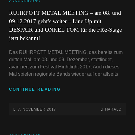
09.12.2017
CAT
ANKÜNDIGUNG
GEHT’S
LINKS
RUHRPOTT METAL MEETING – am 08. und
WEITER
09.12.2017 geht’s weiter – Line-Up mit
–
LINE-
DESPAIR und ONKEL TOM für die Flöz-Stage
UP
jetzt bekannt!
MIT
ORDEN
Das RUHRPOTT METAL MEETING, das bereits zum
OGAN
dritten Mal, am 08. und 09. Dezember, stattfindet,
UND
avanciert zum Festival Hightlight 2017. Auch dieses
WOLFHEART
KOMPLETTIERT!
Mal spielen regionale Bands wieder auf der allseits
RUHRPOTT
CONTINUE READING
METAL
MEETING
–
POSTED-
BY
BYLINE
7. NOVEMBER 2017
HARALD
AM
ON
LINE
08.
UND