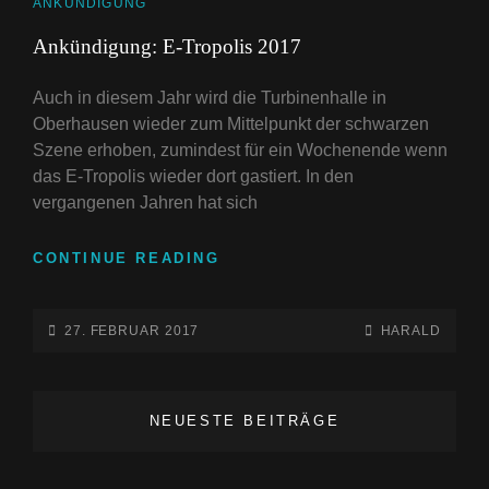
09.12.2017
CAT
ANKÜNDIGUNG
GEHT’S
LINKS
Ankündigung: E-Tropolis 2017
WEITER
–
Auch in diesem Jahr wird die Turbinenhalle in
LINE-
UP
Oberhausen wieder zum Mittelpunkt der schwarzen
MIT
Szene erhoben, zumindest für ein Wochenende wenn
DESPAIR
das E-Tropolis wieder dort gastiert. In den
UND
vergangenen Jahren hat sich
ONKEL
TOM
ANKÜNDIGUNG:
CONTINUE READING
FÜR
E-
DIE
TROPOLIS
FLÖZ-
2017
POSTED-
BY
BYLINE
27. FEBRUAR 2017
HARALD
STAGE
ON
LINE
JETZT
BEKANNT!
NEUESTE BEITRÄGE