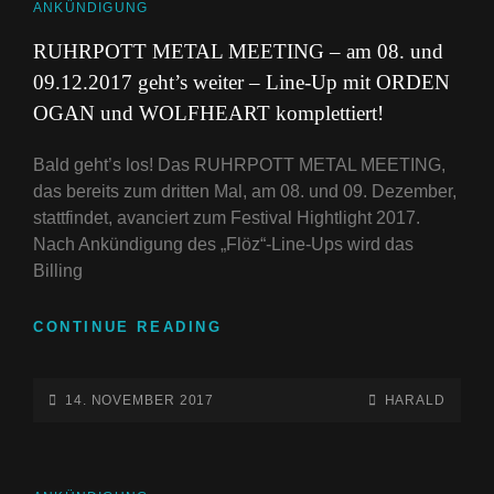
CAT
ANKÜNDIGUNG
LINKS
RUHRPOTT METAL MEETING – am 08. und
09.12.2017 geht’s weiter – Line-Up mit ORDEN
OGAN und WOLFHEART komplettiert!
Bald geht’s los! Das RUHRPOTT METAL MEETING,
das bereits zum dritten Mal, am 08. und 09. Dezember,
stattfindet, avanciert zum Festival Hightlight 2017.
Nach Ankündigung des „Flöz“-Line-Ups wird das
Billing
RUHRPOTT
CONTINUE READING
METAL
MEETING
–
POSTED-
BY
BYLINE
14. NOVEMBER 2017
HARALD
AM
ON
LINE
08.
UND