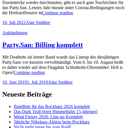
Durststrecke wieder durchstarten, gibt es auch gute Nachrichten für
das Party.San. Letztes Jahr musste unter Corona-Bedingungen noch
Party.San
die Herbstoffensive in
Continue reading
2022:
Posted-
By
Byline
10. Juli 2022
Alan Smithee
Tagesaufteilung
on
line
der
Cat
Ankündigung
Bands
Links
veröffentlicht
Party.San: Billing komplett
Mit Deathrite als letzter Band wurde das Lineup des diesjährigen
Party.Sans vor kurzem vervollständigt. Vom 6. bis 10. August heißt
es daher wieder auf dem Flugplatz Schlotheim-Obermehler: Hell is
Party.San:
Open!
Continue reading
Billing
Posted-
By
Byline
10. Juni 2019
1. Juli 2019
Alan Smithee
komplett
on
line
Neueste Beiträge
Bandliste für das Rockharz 2026 komplett
Das Dark Troll feiert Himmelfahrt 15-jähriges!
Metal Frenzy 2026: Line-up Komplett
Jährliche Nikolaus-Aktion beim Rockharz
Nicht mehr lange bis zum RudE