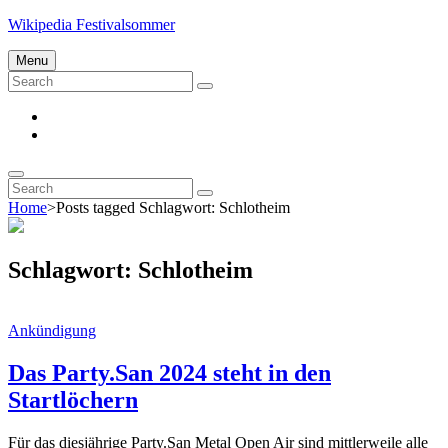
Skip
Wikipedia Festivalsommer
to
content
Menu
Search
Search
for:
Impressum
Datenschutz
Search
Search
Search
for:
Home
>
Posts tagged
Schlagwort:
Schlotheim
Schlagwort:
Schlotheim
Cat
Ankündigung
Links
Das Party.San 2024 steht in den
Startlöchern
Für das diesjährige Party.San Metal Open Air sind mittlerweile alle