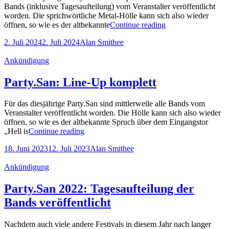
Bands (inklusive Tagesaufteilung) vom Veranstalter veröffentlicht
worden. Die sprichwörtliche Metal-Hölle kann sich also wieder
Das
öffnen, so wie es der altbekannte
Continue reading
Party.San
Posted-
By
Byline
2. Juli 2024
2. Juli 2024
Alan Smithee
2024
on
line
steht
Cat
Ankündigung
in
Links
den
Startlöchern
Party.San: Line-Up komplett
Für das diesjährige Party.San sind mittlerweile alle Bands vom
Veranstalter veröffentlicht worden. Die Hölle kann sich also wieder
öffnen, so wie es der altbekannte Spruch über dem Eingangstor
Party.San:
„Hell is
Continue reading
Line-
Posted-
By
Byline
18. Juni 2023
12. Juli 2023
Alan Smithee
Up
on
line
komplett
Cat
Ankündigung
Links
Party.San 2022: Tagesaufteilung der
Bands veröffentlicht
Nachdem auch viele andere Festivals in diesem Jahr nach langer