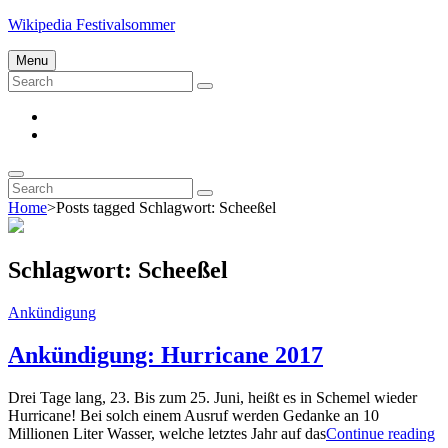
Skip
Wikipedia Festivalsommer
to
content
Menu
Search
Search
for:
Impressum
Datenschutz
Search
Search
Search
for:
Home
>
Posts tagged
Schlagwort:
Scheeßel
Schlagwort:
Scheeßel
Cat
Ankündigung
Links
Ankündigung: Hurricane 2017
Drei Tage lang, 23. Bis zum 25. Juni, heißt es in Schemel wieder
Hurricane! Bei solch einem Ausruf werden Gedanke an 10
A
Millionen Liter Wasser, welche letztes Jahr auf das
Continue reading