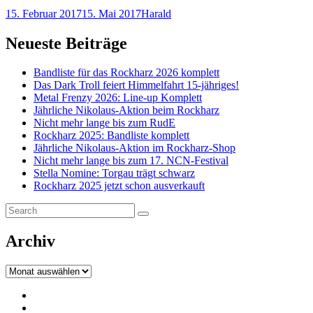
Hu
Posted-
By
Byline
15. Februar 2017
15. Mai 2017
Harald
2
on
line
Neueste Beiträge
Bandliste für das Rockharz 2026 komplett
Das Dark Troll feiert Himmelfahrt 15-jähriges!
Metal Frenzy 2026: Line-up Komplett
Jährliche Nikolaus-Aktion beim Rockharz
Nicht mehr lange bis zum RudE
Rockharz 2025: Bandliste komplett
Jährliche Nikolaus-Aktion im Rockharz-Shop
Nicht mehr lange bis zum 17. NCN-Festival
Stella Nomine: Torgau trägt schwarz
Rockharz 2025 jetzt schon ausverkauft
Search
Search
for:
Archiv
Archiv
Impressum
Datenschutz