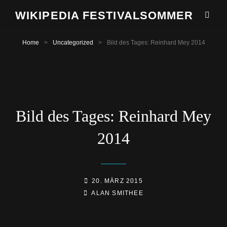
WIKIPEDIA FESTIVALSOMMER
Home
>
Uncategorized
>
Bild des Tages: Reinhard Mey 2014
Bild des Tages: Reinhard Mey
2014
POSTED-
20. MÄRZ 2015
BY
BYLINE
ON
ALAN SMITHEE
LINE