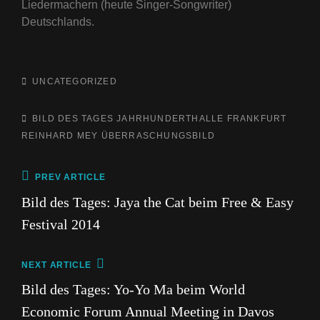
Liedermachern (heute Singer-Songwriter)
Deutschlands.
CATEGORIES
UNCATEGORIZED
TAGS,
BILD DES TAGES
JAHRHUNDERTHALLE FRANKFURT
REINHARD MEY
ÜBERRASCHUNGSBILD
Beitragsnavigation
Previous
PREV ARTICLE
Post
Bild des Tages: Jaya the Cat beim Free & Easy
Festival 2014
Next
NEXT ARTICLE
Post
Bild des Tages: Yo-Yo Ma beim World
Economic Forum Annual Meeting in Davos