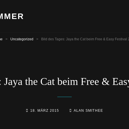
OMMER
me
>
Uncategorized
>
Bild des Tages: Jaya the Cat beim Free & Easy Festival
: Jaya the Cat beim Free & Eas
POSTED-
BY
BYLINE
18. MÄRZ 2015
ALAN SMITHEE
ON
LINE