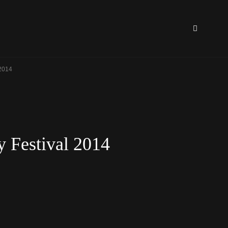
SEA
 2014
y Festival 2014