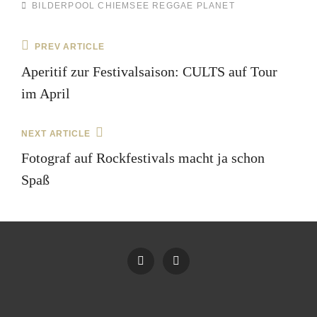
TAGS,
BILDERPOOL
CHIEMSEE REGGAE
PLANET
Beitragsnavigation
Previous
PREV ARTICLE
Post
Aperitif zur Festivalsaison: CULTS auf Tour
im April
Next
NEXT ARTICLE
Post
Fotograf auf Rockfestivals macht ja schon
Spaß
Impressum
Datenschutz