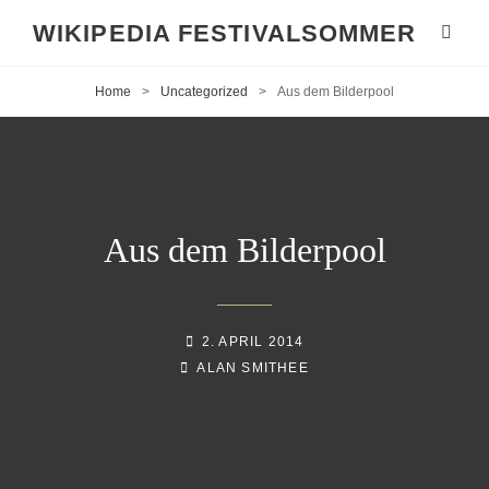
WIKIPEDIA FESTIVALSOMMER
Home
>
Uncategorized
>
Aus dem Bilderpool
Aus dem Bilderpool
POSTED-
2. APRIL 2014
BY
BYLINE
ON
ALAN SMITHEE
LINE