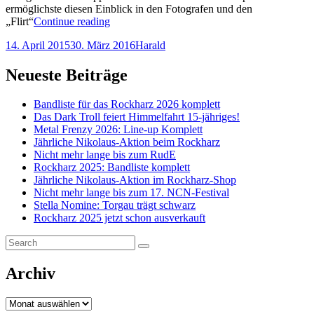
ermöglichste diesen Einblick in den Fotografen und den
Bild
„Flirt“
Continue reading
des
Posted-
By
Byline
14. April 2015
30. März 2016
Harald
Tages:
on
line
Fotografen
bei
Neueste Beiträge
Vomito
Negro
Bandliste für das Rockharz 2026 komplett
auf
Das Dark Troll feiert Himmelfahrt 15-jähriges!
dem
Metal Frenzy 2026: Line-up Komplett
e-
Jährliche Nikolaus-Aktion beim Rockharz
tropolis
Nicht mehr lange bis zum RudE
2015
Rockharz 2025: Bandliste komplett
Jährliche Nikolaus-Aktion im Rockharz-Shop
Nicht mehr lange bis zum 17. NCN-Festival
Stella Nomine: Torgau trägt schwarz
Rockharz 2025 jetzt schon ausverkauft
Search
Search
for:
Archiv
Archiv