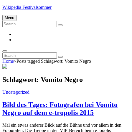
Skip
Wikipedia Festivalsommer
to
content
Menu
Search
Search
for:
Impressum
Datenschutz
Search
Search
Search
for:
Home
>
Posts tagged
Schlagwort:
Vomito Negro
Schlagwort:
Vomito Negro
Cat
Uncategorized
Links
Bild des Tages: Fotografen bei Vomito
Negro auf dem e-tropolis 2015
Mal ein etwas anderer Bilck auf die Bühne und vor allem in den
Fotografen: Die Treppe in den VIP-Bereich beim e-topolis