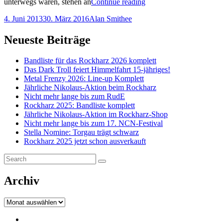
Rockiger
unterwegs waren, stehen an
Continue reading
Juni
Posted-
By
Byline
4. Juni 2013
30. März 2016
Alan Smithee
on
line
Neueste Beiträge
Bandliste für das Rockharz 2026 komplett
Das Dark Troll feiert Himmelfahrt 15-jähriges!
Metal Frenzy 2026: Line-up Komplett
Jährliche Nikolaus-Aktion beim Rockharz
Nicht mehr lange bis zum RudE
Rockharz 2025: Bandliste komplett
Jährliche Nikolaus-Aktion im Rockharz-Shop
Nicht mehr lange bis zum 17. NCN-Festival
Stella Nomine: Torgau trägt schwarz
Rockharz 2025 jetzt schon ausverkauft
Search
Search
for:
Archiv
Archiv
Impressum