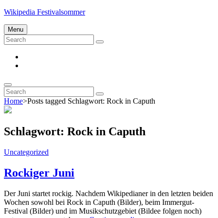
Skip
Wikipedia Festivalsommer
to
content
Menu
Search
Search
for:
Impressum
Datenschutz
Search
Search
Search
for:
Home
>
Posts tagged
Schlagwort:
Rock in Caputh
Schlagwort:
Rock in Caputh
Cat
Uncategorized
Links
Rockiger Juni
Der Juni startet rockig. Nachdem Wikipedianer in den letzten beiden
Wochen sowohl bei Rock in Caputh (Bilder), beim Immergut-
Festival (Bilder) und im Musikschutzgebiet (Bildee folgen noch)