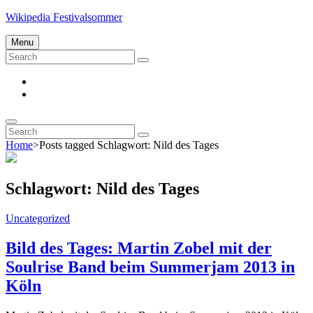
Skip
Wikipedia Festivalsommer
to
content
Menu
Search
Search
for:
Impressum
Datenschutz
Search
Search
Search
for:
Home
>
Posts tagged
Schlagwort:
Nild des Tages
Schlagwort:
Nild des Tages
Cat
Uncategorized
Links
Bild des Tages: Martin Zobel mit der
Soulrise Band beim Summerjam 2013 in
Köln