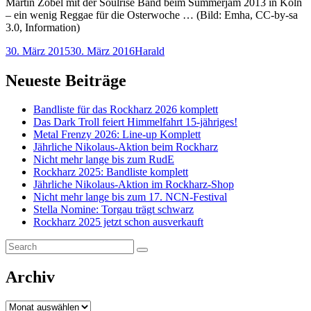
Martin Zobel mit der Soulrise Band beim Summerjam 2013 in Köln
– ein wenig Reggae für die Osterwoche … (Bild: Emha, CC-by-sa
3.0, Information)
Posted-
By
Byline
30. März 2015
30. März 2016
Harald
on
line
Neueste Beiträge
Bandliste für das Rockharz 2026 komplett
Das Dark Troll feiert Himmelfahrt 15-jähriges!
Metal Frenzy 2026: Line-up Komplett
Jährliche Nikolaus-Aktion beim Rockharz
Nicht mehr lange bis zum RudE
Rockharz 2025: Bandliste komplett
Jährliche Nikolaus-Aktion im Rockharz-Shop
Nicht mehr lange bis zum 17. NCN-Festival
Stella Nomine: Torgau trägt schwarz
Rockharz 2025 jetzt schon ausverkauft
Search
Search
for:
Archiv
Archiv