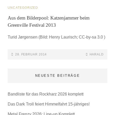
CAT
UNCATEGORIZED
LINKS
Aus dem Bilderpool: Katzenjammer beim
Greenville Festival 2013
Turid Jørgensen (Bild: Henry Laurisch; CC-by-sa 3.0 )
POSTED-
BY
BYLINE
28. FEBRUAR 2014
HARALD
ON
LINE
NEUESTE BEITRÄGE
Bandliste für das Rockharz 2026 komplett
Das Dark Troll feiert Himmelfahrt 15-jähriges!
Metal Frenzy 2026: Line-up Komplett