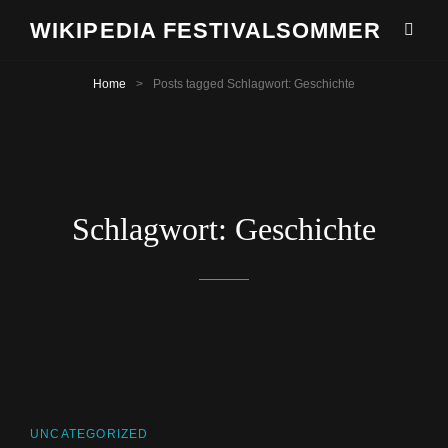
WIKIPEDIA FESTIVALSOMMER
Home
>
Posts tagged
Schlagwort:
Geschichte
Schlagwort:
Geschichte
CAT
UNCATEGORIZED