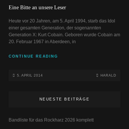
LINKS
Eine Bitte an unsere Leser
Heute vor 20 Jahren, am 5. April 1994, starb das Idol
einer gesamten Generation, der sogenannten
Generation X: Kurt Cobain. Geboren wurde Cobain am
20. Februar 1967 in Aberdeen, in
EINE
CONTINUE READING
BITTE
AN
UNSERE
POSTED-
BY
BYLINE
5. APRIL 2014
HARALD
LESER
ON
LINE
NEUESTE BEITRÄGE
Bandliste für das Rockharz 2026 komplett