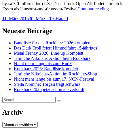
by-sa 3.0 Information) P.S.: Das Turock Open Air findet jährlich in
Bild
Essen als Umsonst-und-draussen-Festival
Continue reading
des
Posted-
By
Byline
11. März 2015
30. März 2016
Harald
Tages:
on
line
Edge
of
Neueste Beiträge
Serenity
beim
Bandliste für das Rockharz 2026 komplett
Turock
Das Dark Troll feiert Himmelfahrt 15-jähriges!
Open
Metal Frenzy 2026: Line-up Komplett
Air
Jährliche Nikolaus-Aktion beim Rockharz
2014
Nicht mehr lange bis zum RudE
Rockharz 2025: Bandliste komplett
Jährliche Nikolaus-Aktion im Rockharz-Shop
Nicht mehr lange bis zum 17. NCN-Festival
Stella Nomine: Torgau trägt schwarz
Rockharz 2025 jetzt schon ausverkauft
Search
Search
for:
Archiv
Archiv