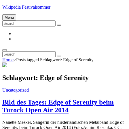
Skip
Wikipedia Festivalsommer
to
content
Menu
Search
Search
for:
Impressum
Datenschutz
Search
Search
Search
for:
Home
>
Posts tagged
Schlagwort:
Edge of Serenity
Schlagwort:
Edge of Serenity
Cat
Uncategorized
Links
Bild des Tages: Edge of Serenity beim
Turock Open Air 2014
Nanette Mesker, Sängerin der niederländischen Metalband Edge of
Serenity, beim Turock Open Air 2014 (Foto:Achim Raschka, CC-