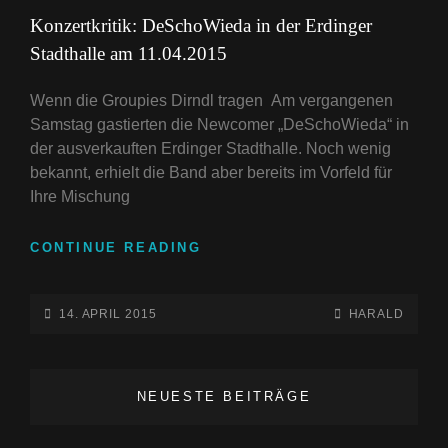
LINKS
Konzertkritik: DeSchoWieda in der Erdinger
Stadthalle am 11.04.2015
Wenn die Groupies Dirndl tragen Am vergangenen
Samstag gastierten die Newcomer „DeSchoWieda“ in
der ausverkauften Erdinger Stadthalle. Noch wenig
bekannt, erhielt die Band aber bereits im Vorfeld für
Ihre Mischung
KONZERTKRITIK:
CONTINUE READING
DESCHOWIEDA
IN
DER
POSTED-
BY
BYLINE
14. APRIL 2015
HARALD
ERDINGER
ON
LINE
STADTHALLE
AM
NEUESTE BEITRÄGE
11.04.2015