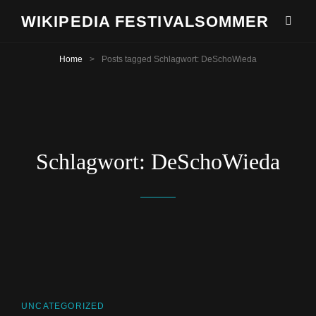
WIKIPEDIA FESTIVALSOMMER
Home
>
Posts tagged
Schlagwort:
DeSchoWieda
Schlagwort:
DeSchoWieda
CAT
UNCATEGORIZED