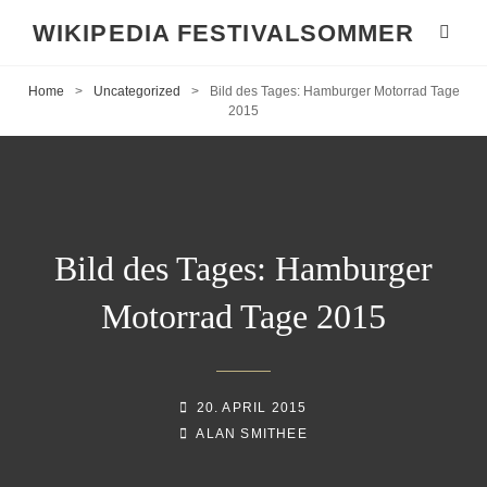
WIKIPEDIA FESTIVALSOMMER
Home
>
Uncategorized
>
Bild des Tages: Hamburger Motorrad Tage
2015
Bild des Tages: Hamburger
Motorrad Tage 2015
POSTED-
20. APRIL 2015
BY
BYLINE
ON
ALAN SMITHEE
LINE