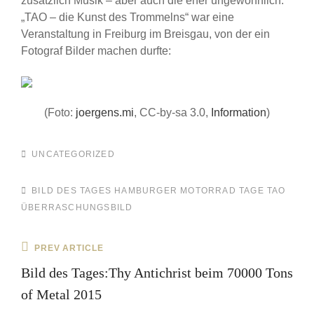
zusätzlich Musik – aber auch die eher ungewöhnlich:
„TAO – die Kunst des Trommelns“ war eine
Veranstaltung in Freiburg im Breisgau, von der ein
Fotograf Bilder machen durfte:
(Foto:
joergens.mi
, CC-by-sa 3.0,
Information
)
CATEGORIES
UNCATEGORIZED
TAGS,
BILD DES TAGES
HAMBURGER MOTORRAD TAGE
TAO
ÜBERRASCHUNGSBILD
Beitragsnavigation
Previous
PREV ARTICLE
Post
Bild des Tages:Thy Antichrist beim 70000 Tons
of Metal 2015