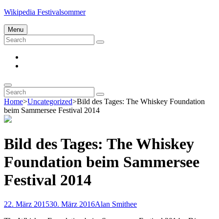
Skip
Wikipedia Festivalsommer
to
content
Menu
Search
Search
for:
Impressum
Datenschutz
Search
Search
Search
for:
Home
>
Uncategorized
>
Bild des Tages: The Whiskey Foundation
beim Sammersee Festival 2014
Bild des Tages: The Whiskey
Foundation beim Sammersee
Festival 2014
Posted-
By
Byline
22. März 2015
30. März 2016
Alan Smithee
on
line