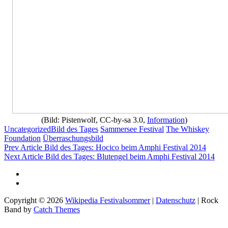
(Bild: Pistenwolf, CC-by-sa 3.0,
Information
)
Categories
Tags,
Uncategorized
Bild des Tages
Sammersee Festival
The Whiskey
Foundation
Überraschungsbild
Beitragsnavigation
Previous
Prev Article
Bild des Tages: Hocico beim Amphi Festival 2014
Post
Next
Next Article
Bild des Tages: Blutengel beim Amphi Festival 2014
Post
Impressum
Datenschutz
Copyright © 2026
Wikipedia Festivalsommer
|
Datenschutz
|
Rock
Band by
Catch Themes
Scroll
Up