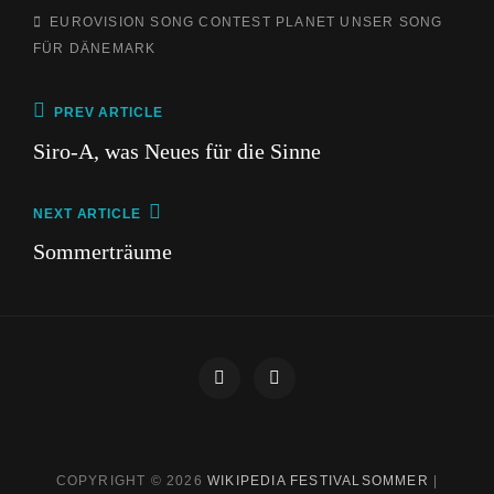
TAGS,
EUROVISION SONG CONTEST
PLANET
UNSER SONG
FÜR DÄNEMARK
Beitragsnavigation
Previous
PREV ARTICLE
Post
Siro-A, was Neues für die Sinne
Next
NEXT ARTICLE
Post
Sommerträume
Impressum
Datenschutz
COPYRIGHT © 2026
WIKIPEDIA FESTIVALSOMMER
|