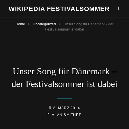
WIKIPEDIA FESTIVALSOMMER
Home
>
Uncategorized
>
Unser Song für Dänemark – der
Festivalsommer ist dabei
Unser Song für Dänemark –
der Festivalsommer ist dabei
POSTED-
8. MÄRZ 2014
BY
BYLINE
ON
ALAN SMITHEE
LINE