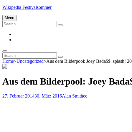
Skip
Wikipedia Festivalsommer
to
content
Menu
Search
Search
for:
Impressum
Datenschutz
Search
Search
Search
for:
Home
>
Uncategorized
>
Aus dem Bilderpool: Joey Bada$$, splash! 2
Aus dem Bilderpool: Joey Bada$
Posted-
By
Byline
27. Februar 2014
30. März 2016
Alan Smithee
on
line