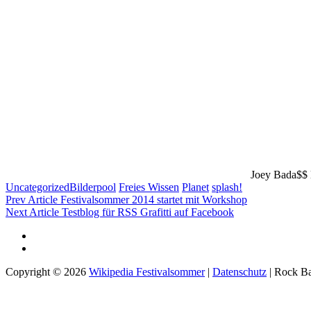
Joey Bada$$ l
Categories
Tags,
Uncategorized
Bilderpool
Freies Wissen
Planet
splash!
Beitragsnavigation
Previous
Prev Article
Festivalsommer 2014 startet mit Workshop
Post
Next
Next Article
Testblog für RSS Grafitti auf Facebook
Post
Impressum
Datenschutz
Copyright © 2026
Wikipedia Festivalsommer
|
Datenschutz
|
Rock B
Scroll
Up