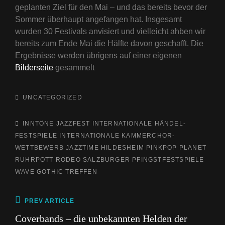
geplanten Ziel für den Mai – und das bereits bevor der
Sommer überhaupt angefangen hat. Insgesamt
wurden 30 Festivals anvisiert und vielleicht ahben wir
bereits zum Ende Mai die Hälfte davon geschafft. Die
Ergebnisse werden übrigens auf einer eigenen
Bilderseite
gesammelt
CATEGORIES
UNCATEGORIZED
TAGS,
INNTÖNE JAZZFEST
INTERNATIONALE HÄNDEL-
FESTSPIELE
INTERNATIONALE KAMMERCHOR-
WETTBEWERB
JAZZTIME HILDESHEIM
PINKPOP
PLANET
RUHRPOTT RODEO
SALZBURGER PFINGSTFESTSPIELE
WAVE GOTHIC TREFFEN
Beitragsnavigation
Previous
PREV ARTICLE
Post
Coverbands – die unbekannten Helden der