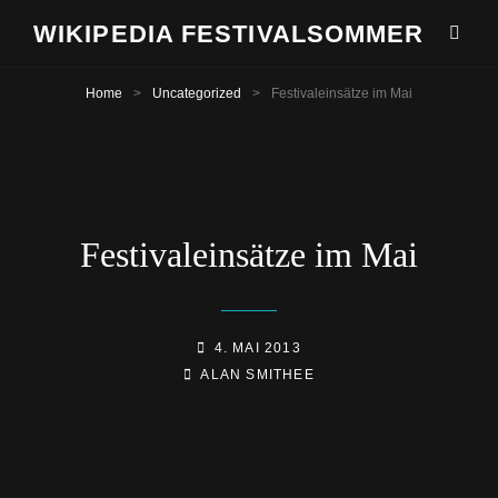
WIKIPEDIA FESTIVALSOMMER
Home
>
Uncategorized
>
Festivaleinsätze im Mai
Festivaleinsätze im Mai
POSTED-
4. MAI 2013
BY
BYLINE
ON
ALAN SMITHEE
LINE